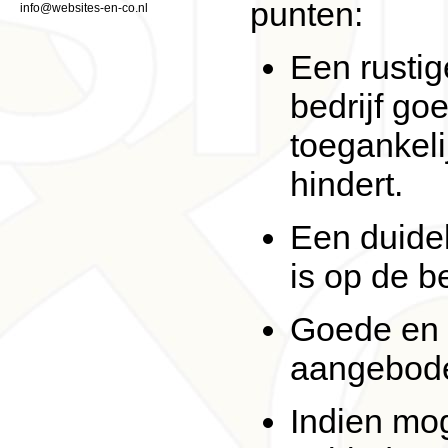
punten:
info@websites-en-co.nl
Een rustig
bedrijf go
toegankeli
hindert.
Een duidel
is op de b
Goede en d
aangebode
Indien mog