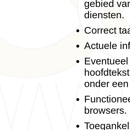
gebied va
diensten.
Correct ta
Actuele inf
Eventueel 
hoofdtekst
onder een
Functione
browsers.
Toegankeli